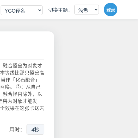
切换主题：
登录
」融合怪兽为对象才
本等级比那只怪兽高
兽当作「化石融合」
召唤。 ②：从自己
」融合怪兽除外，以
怪兽为对象才能发
个效果在这张卡送去
用时：
4秒