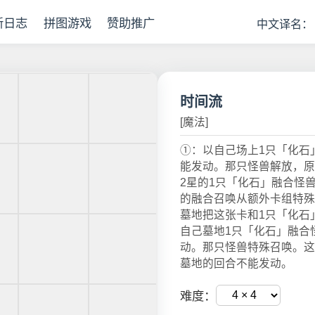
新日志
拼图游戏
赞助推广
中文译名：
时间流
[魔法]
①：以自己场上1只「化石
能发动。那只怪兽解放，原
2星的1只「化石」融合怪
的融合召唤从额外卡组特殊
墓地把这张卡和1只「化石
自己墓地1只「化石」融合
动。那只怪兽特殊召唤。这
墓地的回合不能发动。
难度：