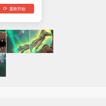
⟳
重新开始