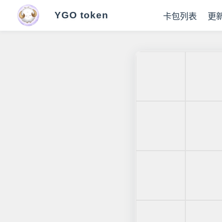
YGO token
卡包列表
更